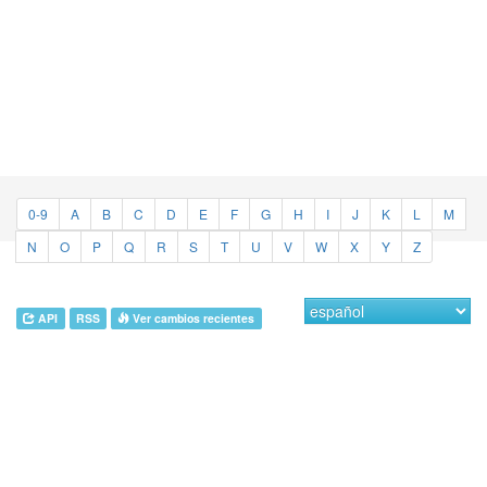
0-9
A
B
C
D
E
F
G
H
I
J
K
L
M
N
O
P
Q
R
S
T
U
V
W
X
Y
Z
API
RSS
Ver cambios recientes