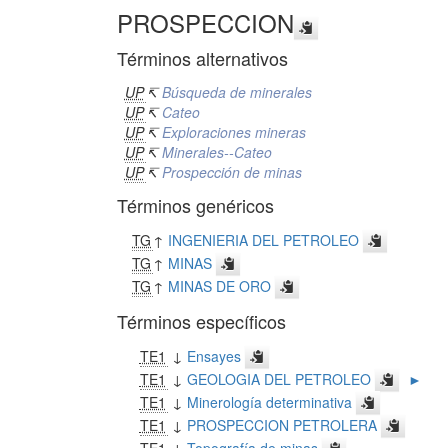
PROSPECCION
Términos alternativos
UP
↸
Búsqueda de minerales
UP
↸
Cateo
UP
↸
Exploraciones mineras
UP
↸
Minerales--Cateo
UP
↸
Prospección de minas
Términos genéricos
TG
↑
INGENIERIA DEL PETROLEO
TG
↑
MINAS
TG
↑
MINAS DE ORO
Términos específicos
TE1
↓
Ensayes
TE1
↓
GEOLOGIA DEL PETROLEO
►
TE1
↓
Minerología determinativa
TE1
↓
PROSPECCION PETROLERA