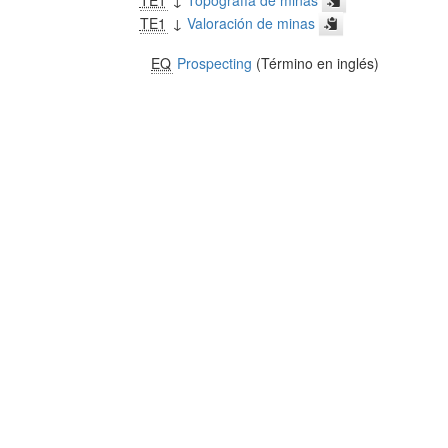
TE1
↓
Topografía de minas
TE1
↓
Valoración de minas
EQ
Prospecting
(Término en inglés)