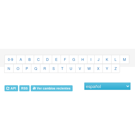
0-9
A
B
C
D
E
F
G
H
I
J
K
L
M
N
O
P
Q
R
S
T
U
V
W
X
Y
Z
API
RSS
Ver cambios recientes