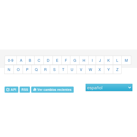
0-9
A
B
C
D
E
F
G
H
I
J
K
L
M
N
O
P
Q
R
S
T
U
V
W
X
Y
Z
API
RSS
Ver cambios recientes