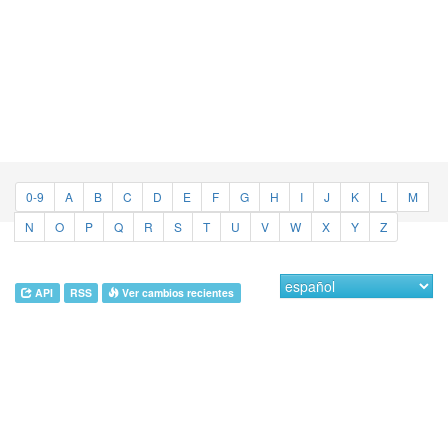
0-9
A
B
C
D
E
F
G
H
I
J
K
L
M
N
O
P
Q
R
S
T
U
V
W
X
Y
Z
API
RSS
Ver cambios recientes