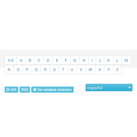
0-9
A
B
C
D
E
F
G
H
I
J
K
L
M
N
O
P
Q
R
S
T
U
V
W
X
Y
Z
API
RSS
Ver cambios recientes