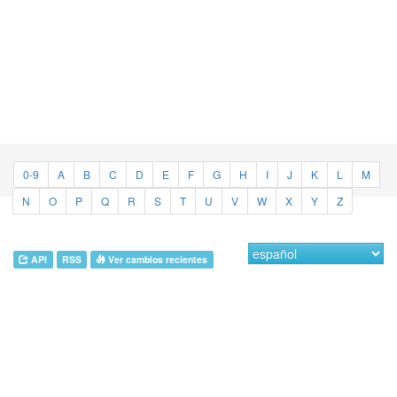
0-9
A
B
C
D
E
F
G
H
I
J
K
L
M
N
O
P
Q
R
S
T
U
V
W
X
Y
Z
API
RSS
Ver cambios recientes