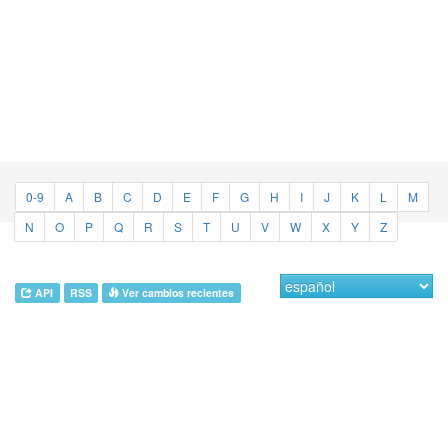
0-9
A
B
C
D
E
F
G
H
I
J
K
L
M
N
O
P
Q
R
S
T
U
V
W
X
Y
Z
API
RSS
Ver cambios recientes