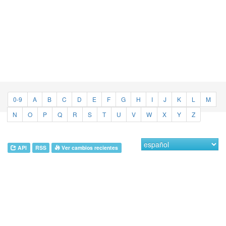
0-9
A
B
C
D
E
F
G
H
I
J
K
L
M
N
O
P
Q
R
S
T
U
V
W
X
Y
Z
API
RSS
Ver cambios recientes