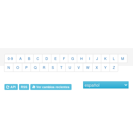
0-9
A
B
C
D
E
F
G
H
I
J
K
L
M
N
O
P
Q
R
S
T
U
V
W
X
Y
Z
API
RSS
Ver cambios recientes