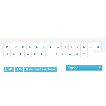
0-9
A
B
C
D
E
F
G
H
I
J
K
L
M
N
O
P
Q
R
S
T
U
V
W
X
Y
Z
API
RSS
Ver cambios recientes