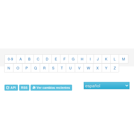
0-9
A
B
C
D
E
F
G
H
I
J
K
L
M
N
O
P
Q
R
S
T
U
V
W
X
Y
Z
API
RSS
Ver cambios recientes