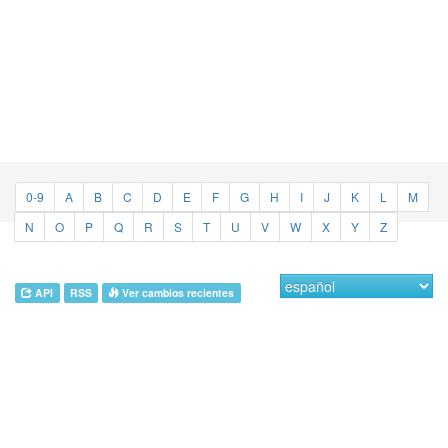
0-9
A
B
C
D
E
F
G
H
I
J
K
L
M
N
O
P
Q
R
S
T
U
V
W
X
Y
Z
API
RSS
Ver cambios recientes