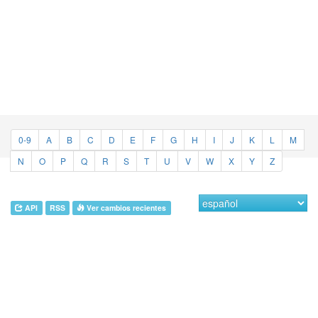
0-9
A
B
C
D
E
F
G
H
I
J
K
L
M
N
O
P
Q
R
S
T
U
V
W
X
Y
Z
API
RSS
Ver cambios recientes