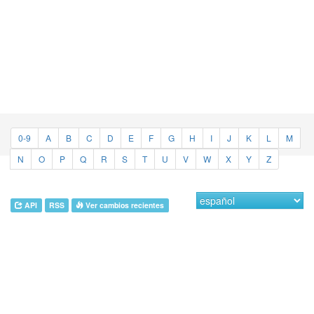
0-9
A
B
C
D
E
F
G
H
I
J
K
L
M
N
O
P
Q
R
S
T
U
V
W
X
Y
Z
API
RSS
Ver cambios recientes