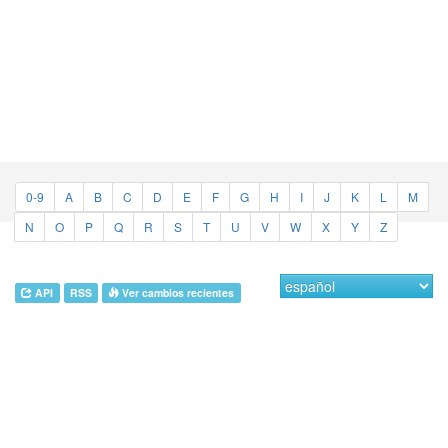
0-9
A
B
C
D
E
F
G
H
I
J
K
L
M
N
O
P
Q
R
S
T
U
V
W
X
Y
Z
API
RSS
Ver cambios recientes