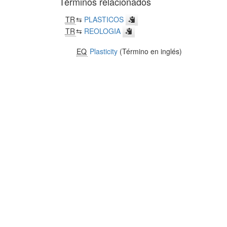
Términos relacionados
TR
⇆
PLASTICOS
TR
⇆
REOLOGIA
EQ
Plasticity
(Término en inglés)