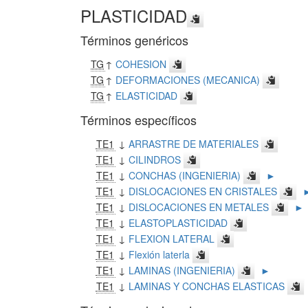
PLASTICIDAD
Términos genéricos
TG
↑
COHESION
TG
↑
DEFORMACIONES (MECANICA)
TG
↑
ELASTICIDAD
Términos específicos
TE1
↓
ARRASTRE DE MATERIALES
TE1
↓
CILINDROS
TE1
↓
CONCHAS (INGENIERIA)
►
TE1
↓
DISLOCACIONES EN CRISTALES
TE1
↓
DISLOCACIONES EN METALES
►
TE1
↓
ELASTOPLASTICIDAD
TE1
↓
FLEXION LATERAL
TE1
↓
Flexión laterla
TE1
↓
LAMINAS (INGENIERIA)
►
TE1
↓
LAMINAS Y CONCHAS ELASTICAS