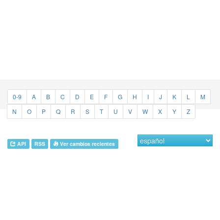
0-9
A
B
C
D
E
F
G
H
I
J
K
L
M
N
O
P
Q
R
S
T
U
V
W
X
Y
Z
API
RSS
Ver cambios recientes