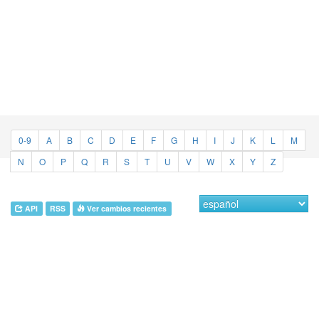
0-9
A
B
C
D
E
F
G
H
I
J
K
L
M
N
O
P
Q
R
S
T
U
V
W
X
Y
Z
API
RSS
Ver cambios recientes