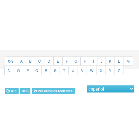
0-9
A
B
C
D
E
F
G
H
I
J
K
L
M
N
O
P
Q
R
S
T
U
V
W
X
Y
Z
API
RSS
Ver cambios recientes