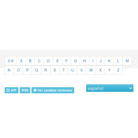
0-9
A
B
C
D
E
F
G
H
I
J
K
L
M
N
O
P
Q
R
S
T
U
V
W
X
Y
Z
API
RSS
Ver cambios recientes