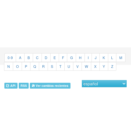
0-9
A
B
C
D
E
F
G
H
I
J
K
L
M
N
O
P
Q
R
S
T
U
V
W
X
Y
Z
API
RSS
Ver cambios recientes