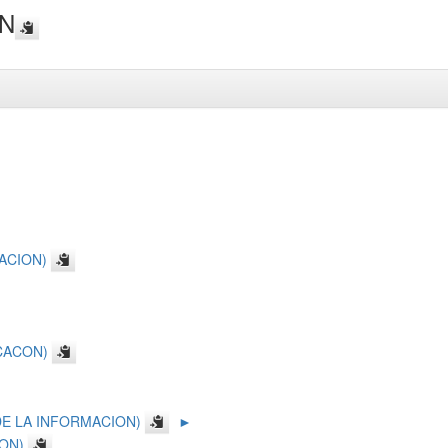
ON
ACION)
CACON)
E LA INFORMACION)
►
ON)