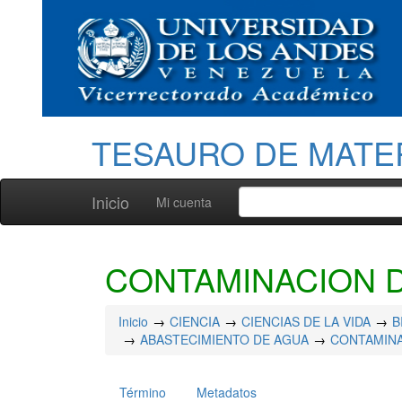
TESAURO DE MATE
Inicio
Mi cuenta
CONTAMINACION 
Inicio
CIENCIA
CIENCIAS DE LA VIDA
B
ABASTECIMIENTO DE AGUA
CONTAMINA
Término
Metadatos