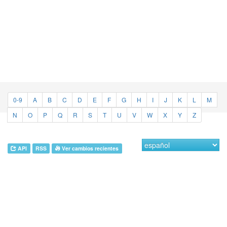
0-9
A
B
C
D
E
F
G
H
I
J
K
L
M
N
O
P
Q
R
S
T
U
V
W
X
Y
Z
API
RSS
Ver cambios recientes