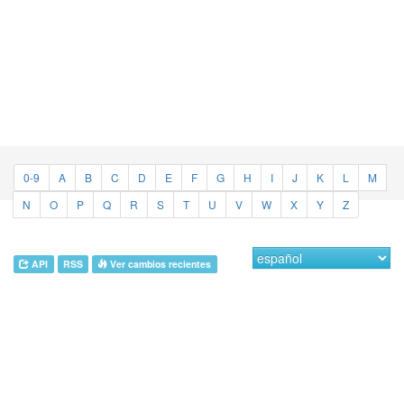
0-9
A
B
C
D
E
F
G
H
I
J
K
L
M
N
O
P
Q
R
S
T
U
V
W
X
Y
Z
API
RSS
Ver cambios recientes