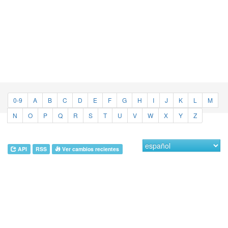
0-9
A
B
C
D
E
F
G
H
I
J
K
L
M
N
O
P
Q
R
S
T
U
V
W
X
Y
Z
API
RSS
Ver cambios recientes