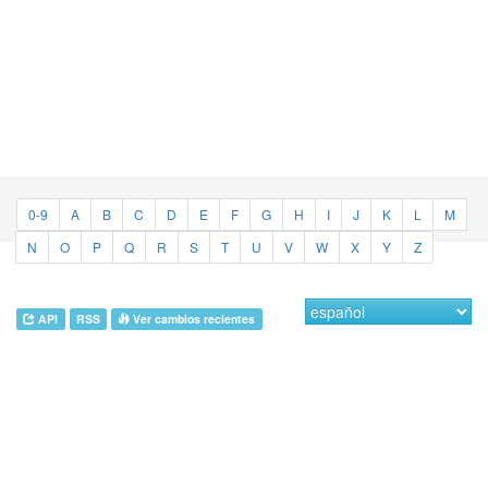
0-9
A
B
C
D
E
F
G
H
I
J
K
L
M
N
O
P
Q
R
S
T
U
V
W
X
Y
Z
API
RSS
Ver cambios recientes