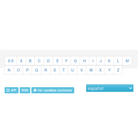
0-9
A
B
C
D
E
F
G
H
I
J
K
L
M
N
O
P
Q
R
S
T
U
V
W
X
Y
Z
API
RSS
Ver cambios recientes