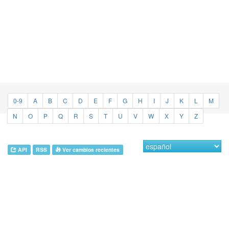
0-9
A
B
C
D
E
F
G
H
I
J
K
L
M
N
O
P
Q
R
S
T
U
V
W
X
Y
Z
API
RSS
Ver cambios recientes