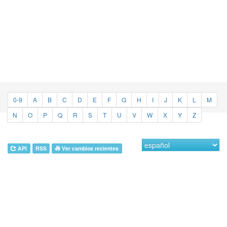
0-9
A
B
C
D
E
F
G
H
I
J
K
L
M
N
O
P
Q
R
S
T
U
V
W
X
Y
Z
API
RSS
Ver cambios recientes