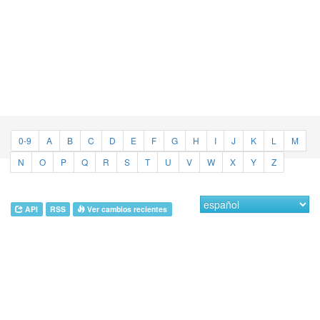
0-9
A
B
C
D
E
F
G
H
I
J
K
L
M
N
O
P
Q
R
S
T
U
V
W
X
Y
Z
API
RSS
Ver cambios recientes