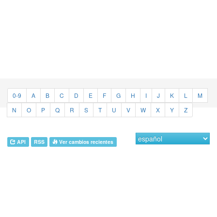
0-9
A
B
C
D
E
F
G
H
I
J
K
L
M
N
O
P
Q
R
S
T
U
V
W
X
Y
Z
API
RSS
Ver cambios recientes