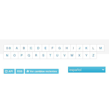
0-9
A
B
C
D
E
F
G
H
I
J
K
L
M
N
O
P
Q
R
S
T
U
V
W
X
Y
Z
API
RSS
Ver cambios recientes