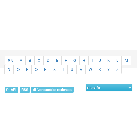
0-9
A
B
C
D
E
F
G
H
I
J
K
L
M
N
O
P
Q
R
S
T
U
V
W
X
Y
Z
API
RSS
Ver cambios recientes