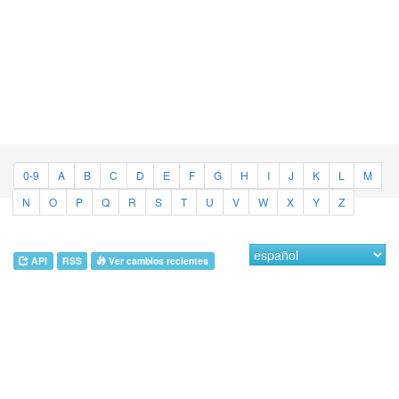
0-9
A
B
C
D
E
F
G
H
I
J
K
L
M
N
O
P
Q
R
S
T
U
V
W
X
Y
Z
API
RSS
Ver cambios recientes