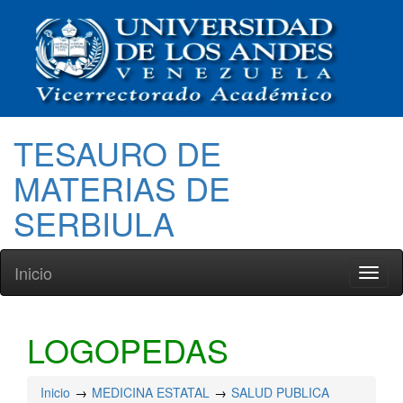
TESAURO DE
MATERIAS DE
SERBIULA
Inicio
Toggl
naviga
LOGOPEDAS
Inicio
MEDICINA ESTATAL
SALUD PUBLICA