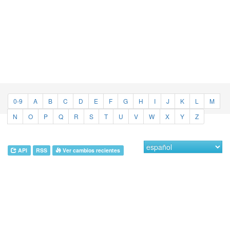
0-9
A
B
C
D
E
F
G
H
I
J
K
L
M
N
O
P
Q
R
S
T
U
V
W
X
Y
Z
API
RSS
Ver cambios recientes