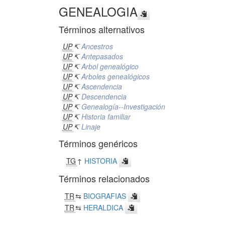
GENEALOGIA
Términos alternativos
UP
↸
Ancestros
UP
↸
Antepasados
UP
↸
Arbol genealógico
UP
↸
Arboles genealógicos
UP
↸
Ascendencia
UP
↸
Descendencia
UP
↸
Genealogía--Investigación
UP
↸
Historia familiar
UP
↸
Linaje
Términos genéricos
TG
↑
HISTORIA
Términos relacionados
TR
⇆
BIOGRAFIAS
TR
⇆
HERALDICA