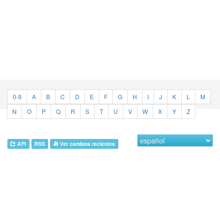
0-9
A
B
C
D
E
F
G
H
I
J
K
L
M
N
O
P
Q
R
S
T
U
V
W
X
Y
Z
API
RSS
Ver cambios recientes