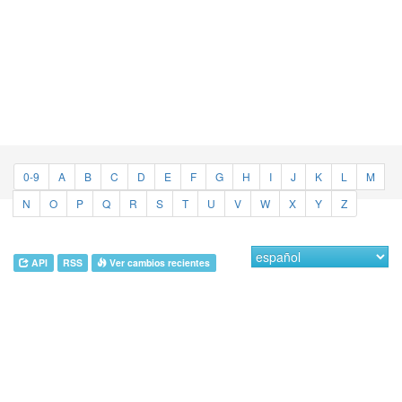
0-9
A
B
C
D
E
F
G
H
I
J
K
L
M
N
O
P
Q
R
S
T
U
V
W
X
Y
Z
API
RSS
Ver cambios recientes