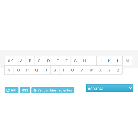
0-9
A
B
C
D
E
F
G
H
I
J
K
L
M
N
O
P
Q
R
S
T
U
V
W
X
Y
Z
API
RSS
Ver cambios recientes