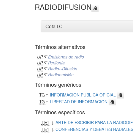
RADIODIFUSION
Cota LC
Términos alternativos
UP
↸
Emisiones de radio
UP
↸
Perifonía
UP
↸
Radio--Difusión
UP
↸
Radioemisión
Términos genéricos
TG
↑
INFORMACION PUBLICA OFICIAL
TG
↑
LIBERTAD DE INFORMACION
Términos específicos
TE1
↓
ARTE DE ESCRIBIR PARA LA RADIODI
TE1
↓
CONFERENCIAS Y DEBATES RADIALE