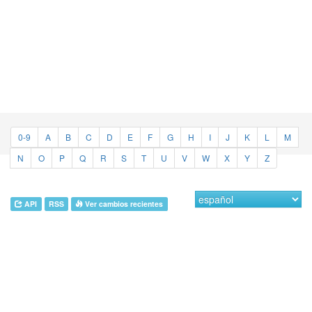
0-9
A
B
C
D
E
F
G
H
I
J
K
L
M
N
O
P
Q
R
S
T
U
V
W
X
Y
Z
API
RSS
Ver cambios recientes