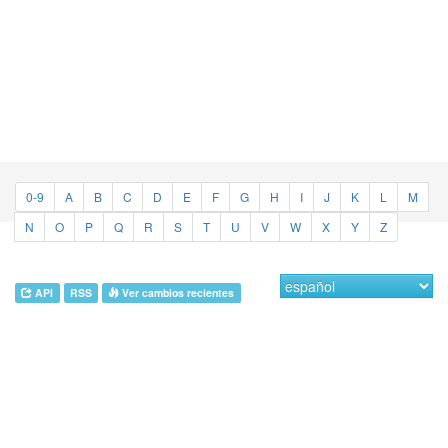
0-9
A
B
C
D
E
F
G
H
I
J
K
L
M
N
O
P
Q
R
S
T
U
V
W
X
Y
Z
API
RSS
Ver cambios recientes