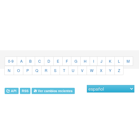
0-9
A
B
C
D
E
F
G
H
I
J
K
L
M
N
O
P
Q
R
S
T
U
V
W
X
Y
Z
API
RSS
Ver cambios recientes