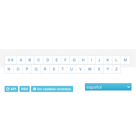
0-9
A
B
C
D
E
F
G
H
I
J
K
L
M
N
O
P
Q
R
S
T
U
V
W
X
Y
Z
API
RSS
Ver cambios recientes