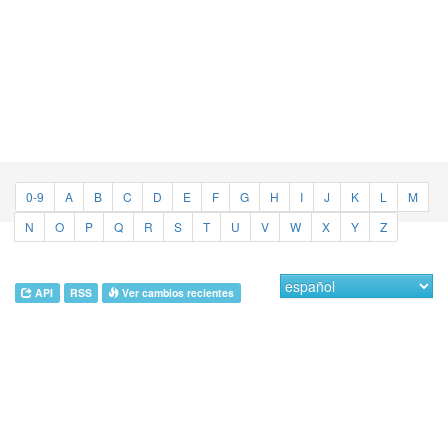
0-9
A
B
C
D
E
F
G
H
I
J
K
L
M
N
O
P
Q
R
S
T
U
V
W
X
Y
Z
API
RSS
Ver cambios recientes