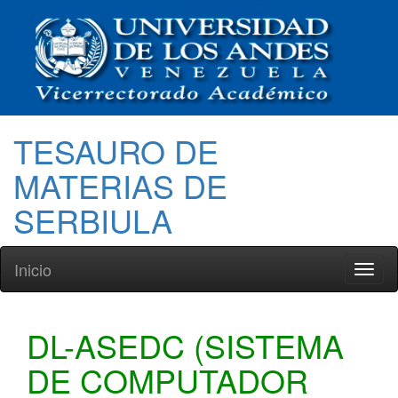
TESAURO DE
MATERIAS DE
SERBIULA
Inicio
Toggl
naviga
DL-ASEDC (SISTEMA
DE COMPUTADOR