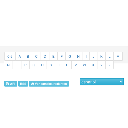
0-9
A
B
C
D
E
F
G
H
I
J
K
L
M
N
O
P
Q
R
S
T
U
V
W
X
Y
Z
API
RSS
Ver cambios recientes