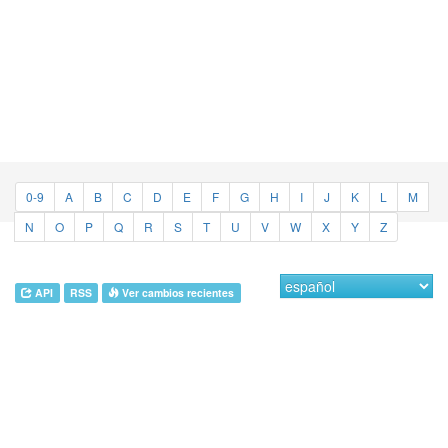
0-9
A
B
C
D
E
F
G
H
I
J
K
L
M
N
O
P
Q
R
S
T
U
V
W
X
Y
Z
API
RSS
Ver cambios recientes