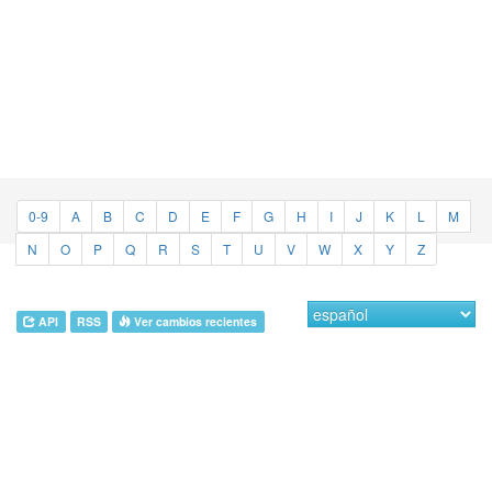
0-9
A
B
C
D
E
F
G
H
I
J
K
L
M
N
O
P
Q
R
S
T
U
V
W
X
Y
Z
API
RSS
Ver cambios recientes